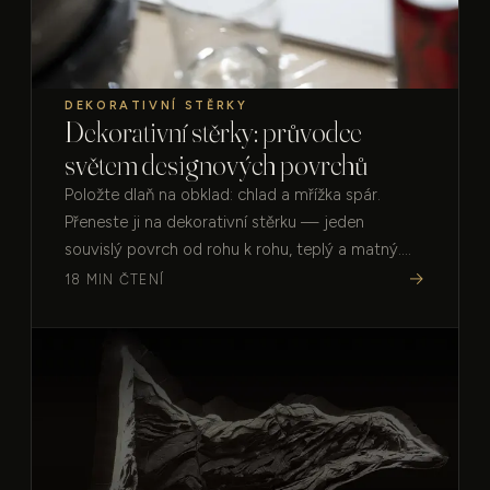
DEKORATIVNÍ STĚRKY
Dekorativní stěrky: průvodce
světem designových povrchů
Položte dlaň na obklad: chlad a mřížka spár.
Přeneste ji na dekorativní stěrku — jeden
souvislý povrch od rohu k rohu, teplý a matný.
Celý ten rozdíl, spára nebo žádná, je příběh
→
18 MIN ČTENÍ
stěrky.…