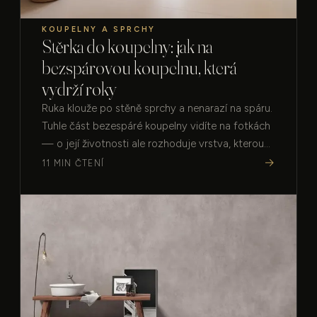
KOUPELNY A SPRCHY
Stěrka do koupelny: jak na
bezspárovou koupelnu, která
vydrží roky
Ruka klouže po stěně sprchy a nenarazí na spáru.
Tuhle část bezespáré koupelny vidíte na fotkách
— o její životnosti ale rozhoduje vrstva, kterou
nikdy neuvidíte.…
→
11 MIN ČTENÍ