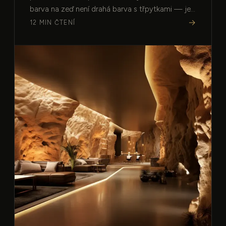
barva na zeď není drahá barva s třpytkami — je
to povrch, který reaguje na světlo.…
→
12 MIN ČTENÍ