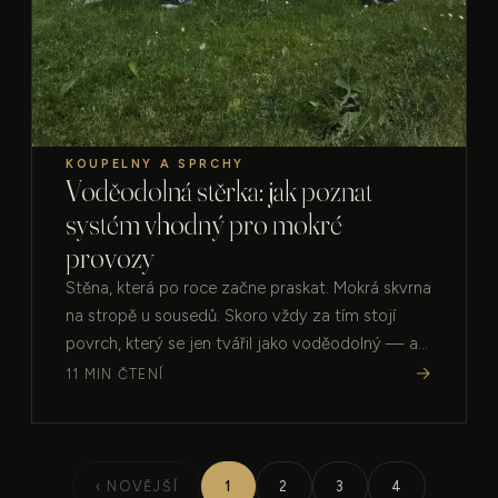
KOUPELNY A SPRCHY
Voděodolná stěrka: jak poznat
systém vhodný pro mokré
provozy
Stěna, která po roce začne praskat. Mokrá skvrna
na stropě u sousedů. Skoro vždy za tím stojí
povrch, který se jen tvářil jako voděodolný — a
nikdy jím nebyl.…
→
11 MIN ČTENÍ
‹ NOVĚJŠÍ
1
2
3
4