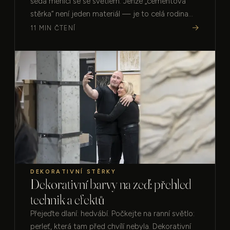
šedá měnící se se světlem. Jenže „cementová
stěrka“ není jeden materiál — je to celá rodina
povrchů. Poznejte, čím se liší a kam se která hodí.
→
11 MIN ČTENÍ
…
DEKORATIVNÍ STĚRKY
Dekorativní barvy na zeď: přehled
technik a efektů
Přejeďte dlaní: hedvábí. Počkejte na ranní světlo:
perleť, která tam před chvílí nebyla. Dekorativní