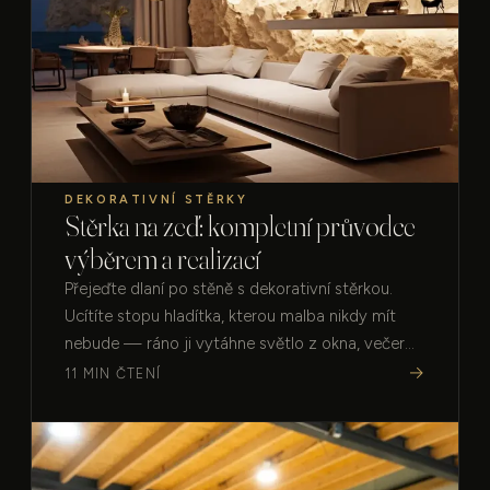
DEKORATIVNÍ STĚRKY
Stěrka na zeď: kompletní průvodce
výběrem a realizací
Přejeďte dlaní po stěně s dekorativní stěrkou.
Ucítíte stopu hladítka, kterou malba nikdy mít
nebude — ráno ji vytáhne světlo z okna, večer
úplně jinak lampa. Povrch se mění, a přece nemá
→
11 MIN ČTENÍ
jedinou spáru.…