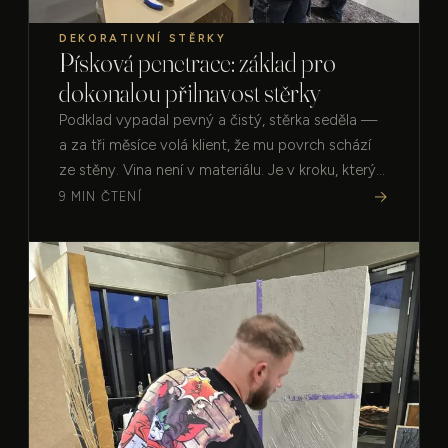
DEKORATIVNÍ STĚRKY
Písková penetrace: základ pro
dokonalou přilnavost stěrky
Podklad vypadal pevný a čistý, stěrka seděla —
a za tři měsíce volá klient, že mu povrch schází
ze stěny. Vina není v materiálu. Je v kroku, který
na hotové stěně není vidět.…
→
9 MIN ČTENÍ