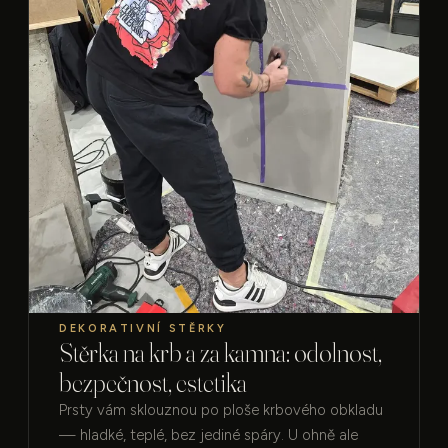
DEKORATIVNÍ STĚRKY
Stěrka na krb a za kamna: odolnost,
bezpečnost, estetika
Prsty vám sklouznou po ploše krbového obkladu
— hladké, teplé, bez jediné spáry. U ohně ale