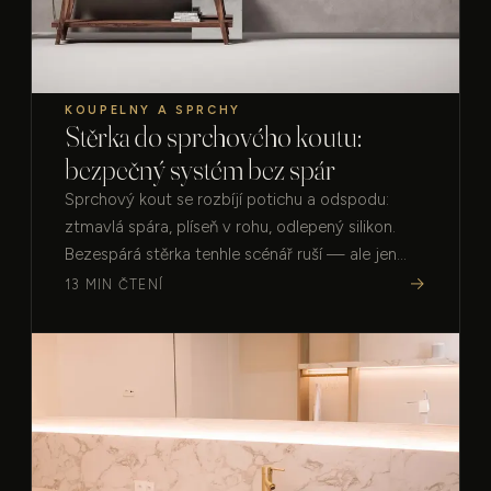
KOUPELNY A SPRCHY
Stěrka do sprchového koutu:
bezpečný systém bez spár
Sprchový kout se rozbíjí potichu a odspodu:
ztmavlá spára, plíseň v rohu, odlepený silikon.
Bezespárá stěrka tenhle scénář ruší — ale jen
jako systém, kde tu nejdůležitější vrstvu nikdy
→
13 MIN ČTENÍ
neuvidíte.…