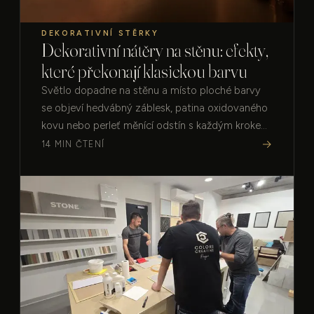
DEKORATIVNÍ STĚRKY
Dekorativní nátěry na stěnu: efekty,
které překonají klasickou barvu
Světlo dopadne na stěnu a místo ploché barvy
se objeví hedvábný záblesk, patina oxidovaného
kovu nebo perleť měnící odstín s každým krokem.
Pět efektů na pomezí barvy a stěrky — a proč o
→
14 MIN ČTENÍ
výsledku rozhoduje ruka.…