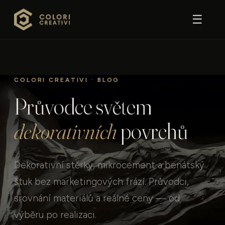
☰
COLORI CREATIVI · BLOG
Průvodce světem
dekorativních
povrchů
Dekorativní stěrky, mikrocement a benátský
štuk bez marketingových frází. Průvodci,
srovnání materiálů a reálné ceny — od
výběru po realizaci.