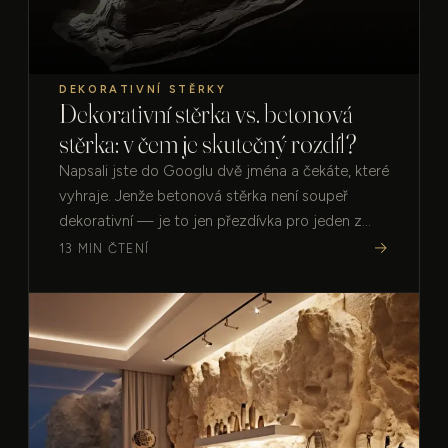
DEKORATIVNÍ STĚRKY
Dekorativní stěrka vs. betonová
stěrka: v čem je skutečný rozdíl?
Napsali jste do Googlu dvě jména a čekáte, které
vyhraje. Jenže betonová stěrka není soupeř
dekorativní — je to jen přezdívka pro jeden z
jejích čtyř druhů. Který sedne právě vám?…
→
13 MIN ČTENÍ